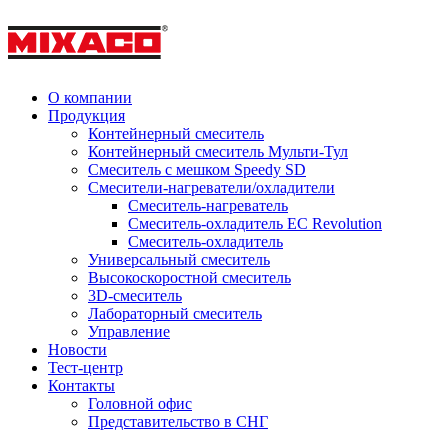
О компании
Продукция
Контейнерный смеситель
Контейнерный смеситель Мульти-Тул
Смеситель с мешком Speedy SD
Смесители-нагреватели/охладители
Смеситель-нагреватель
Смеситель-охладитель EC Revolution
Смеситель-охладитель
Универсальный смеситель
Высокоскоростной смеситель
3D-смеситель
Лабораторный смеситель
Управление
Новости
Тест-центр
Контакты
Головной офис
Представительство в СНГ